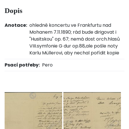
Dopis
Anotace:
ohledně koncertu ve Frankfurtu nad
Mohanem 7.11.1890; rád bude dirigovat i
"Husitskou" op. 67; nemá dost orch.hlasů
VIII.symfonie G dur op.88,ale pošle noty
Karlu Müllerovi, aby nechal pořídit kopie
Psací potřeby:
Pero