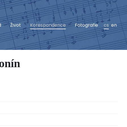
d
Život
Korespondence
Fotografie
cs
en
onín