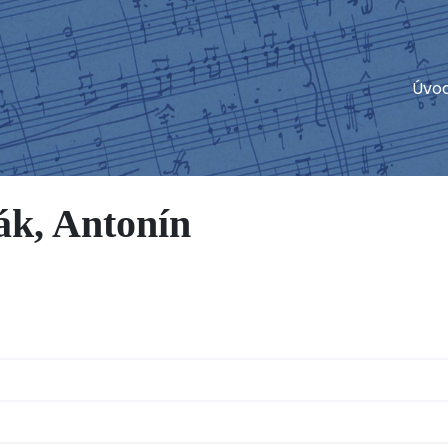
Úvo
k, Antonín