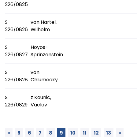
226/0825
S
von Hartel,
226/0826
Wilhelm
S
Hoyos-
226/0827
Sprinzenstein
S
von
226/0828
Chlumecky
S
z Kaunic,
226/0829
Václav
«
5
6
7
8
9
10
11
12
13
»