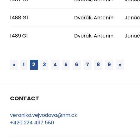
1488 G1
Dvořák, Antonín
Janáč
1489 G1
Dvořák, Antonín
Janáč
«
1
2
3
4
5
6
7
8
9
»
CONTACT
veronika.vejvodova@nm.cz
+420 224 497 580