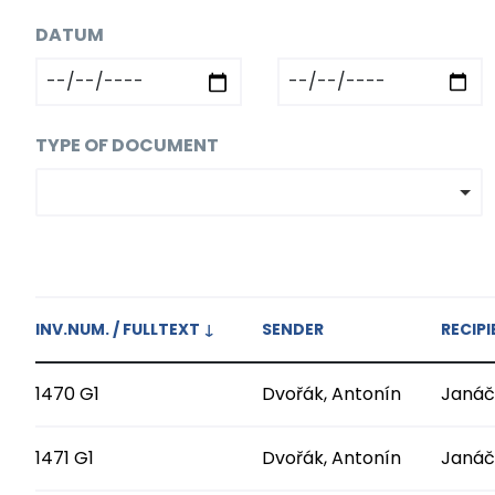
DATUM
TYPE OF DOCUMENT
INV.NUM. / FULLTEXT
↓
SENDER
RECIP
1470 G1
Dvořák, Antonín
Janáč
1471 G1
Dvořák, Antonín
Janáč