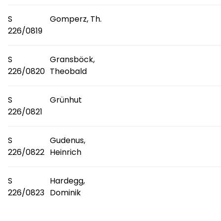
S
Gomperz, Th.
226/0819
S
Gransböck,
226/0820
Theobald
S
Grünhut
226/0821
S
Gudenus,
226/0822
Heinrich
S
Hardegg,
226/0823
Dominik