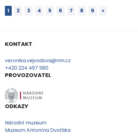
1
2
3
4
5
6
7
8
9
»
KONTAKT
veronika.vejvodova@nm.cz
+420 224 497 580
PROVOZOVATEL
ODKAZY
Národní muzeum
Muzeum Antonína Dvořáka