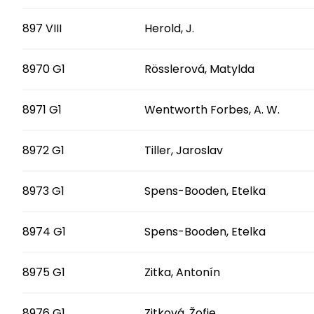
897 VIII
Herold, J.
8970 G1
Rösslerová, Matylda
8971 G1
Wentworth Forbes, A. W.
8972 G1
Tiller, Jaroslav
8973 G1
Spens-Booden, Etelka
8974 G1
Spens-Booden, Etelka
8975 G1
Zitka, Antonín
8976 G1
Zitková, Žofie