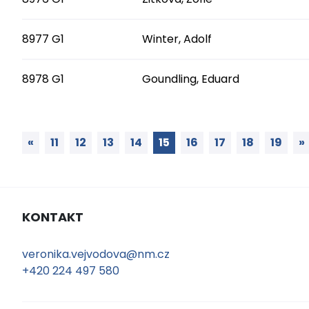
8977 G1
Winter, Adolf
8978 G1
Goundling, Eduard
«
11
12
13
14
15
16
17
18
19
»
KONTAKT
veronika.vejvodova@nm.cz
+420 224 497 580