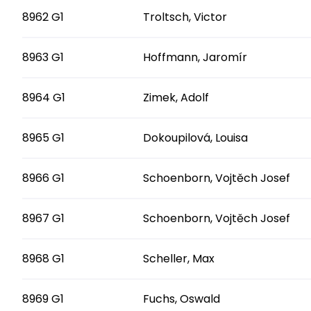
8962 G1
Troltsch, Victor
8963 G1
Hoffmann, Jaromír
8964 G1
Zimek, Adolf
8965 G1
Dokoupilová, Louisa
8966 G1
Schoenborn, Vojtěch Josef
8967 G1
Schoenborn, Vojtěch Josef
8968 G1
Scheller, Max
8969 G1
Fuchs, Oswald