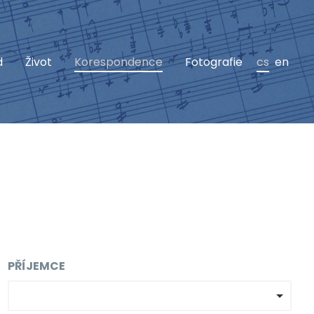
d
Život
Korespondence
Fotografie
cs
en
PŘÍJEMCE