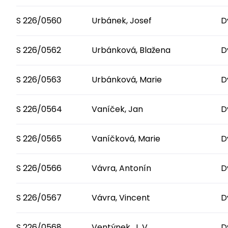
S 226/0560
Urbánek, Josef
D
S 226/0562
Urbánková, Blažena
D
S 226/0563
Urbánková, Marie
D
S 226/0564
Vaníček, Jan
D
S 226/0565
Vaníčková, Marie
D
S 226/0566
Vávra, Antonín
D
S 226/0567
Vávra, Vincent
D
S 226/0568
Ventýnek, J. V.
D