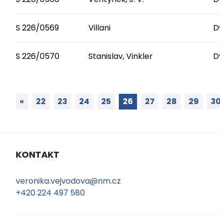
S 226/0569
Villani
D
S 226/0570
Stanislav, Vinkler
D
«
22
23
24
25
26
27
28
29
3
KONTAKT
veronika.vejvodova@nm.cz
+420 224 497 580