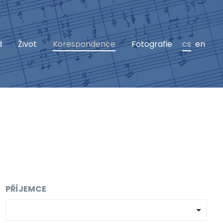
d
Život
Korespondence
Fotografie
cs
en
PŘÍJEMCE