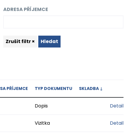
ADRESA PŘÍJEMCE
Zrušit filtr ×
Hledat
SA PŘÍJEMCE
TYP DOKUMENTU
SKLADBA
↓
Dopis
Detail
Vizitka
Detail