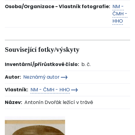
Osoba/Organizace - Vlastník fotografie:
NM -
ČMH -
HHO
Související fotky/výskyty
Inventární/přírůstkové číslo:
b. č.
Autor:
Neznámý autor
Vlastník:
NM - ČMH - HHO
Název:
Antonín Dvořák ležící v trávě