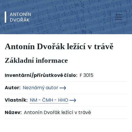
ANTONÍN
DVOŘÁK
Antonín Dvořák ležící v trávě
Základní informace
Inventární/přírůstkové číslo:
F 3015
Autor:
Neznámý autor
Vlastník:
NM - ČMH - HHO
Název:
Antonín Dvořák ležící v trávě