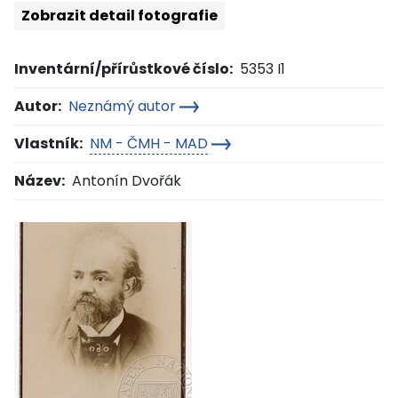
Zobrazit detail fotografie
Inventární/přírůstkové číslo:
5353 I1
Autor:
Neznámý autor
Vlastník:
NM - ČMH - MAD
Název:
Antonín Dvořák