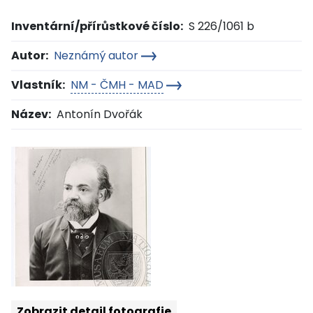
Inventární/přírůstkové číslo:
S 226/1061 b
Autor:
Neznámý autor
Vlastník:
NM - ČMH - MAD
Název:
Antonín Dvořák
Zobrazit detail fotografie