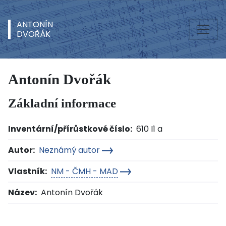
ANTONÍN
DVOŘÁK
Antonín Dvořák
Základní informace
Inventární/přírůstkové číslo:
610 I1 a
Autor:
Neznámý autor
Vlastník:
NM - ČMH - MAD
Název:
Antonín Dvořák