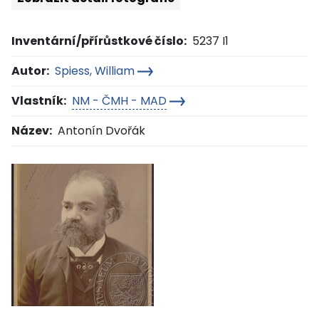
Inventární/přírůstkové číslo:
5237 I1
Autor:
Spiess, William
Vlastník:
NM - ČMH - MAD
Název:
Antonín Dvořák