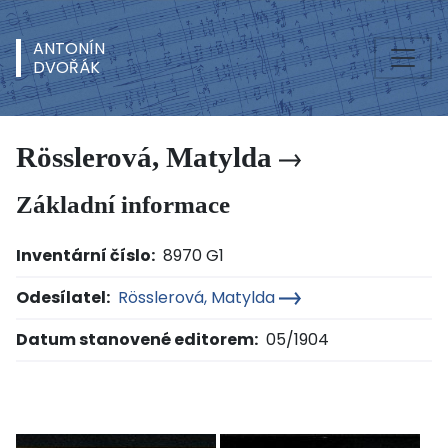
ANTONÍN
DVOŘÁK
Rösslerová, Matylda
Základní informace
Inventární číslo:
8970 G1
Odesílatel:
Rösslerová, Matylda
Datum stanovené editorem:
05/1904